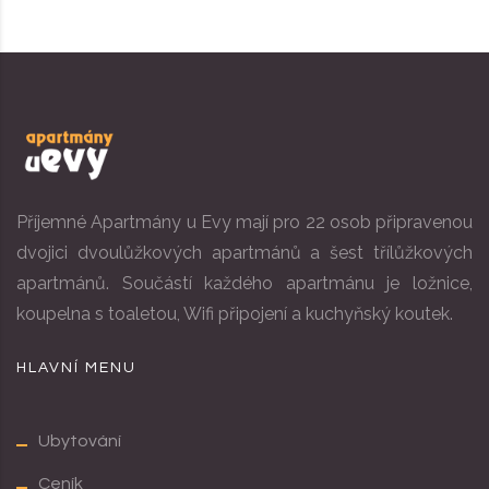
Příjemné Apartmány u Evy mají pro 22 osob připravenou
dvojici dvoulůžkových apartmánů a šest třílůžkových
apartmánů. Součástí každého apartmánu je ložnice,
koupelna s toaletou, Wifi připojení a kuchyňský koutek.
HLAVNÍ MENU
Ubytování
Ceník