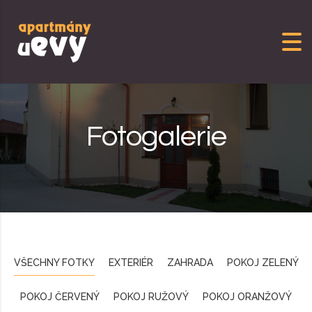
Skip to content
Fotogalerie
VŠECHNY FOTKY
EXTERIÉR
ZAHRADA
POKOJ ZELENÝ
POKOJ ČERVENÝ
POKOJ RUŽOVÝ
POKOJ ORANŽOVÝ