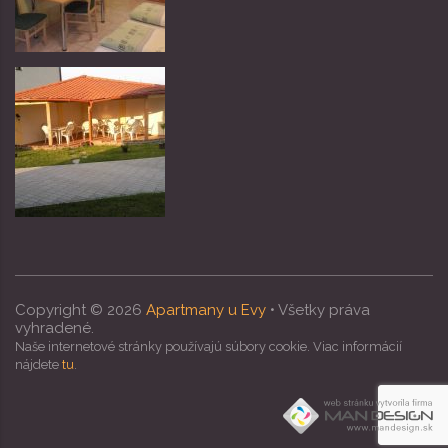
Copyright ©
2026
Apartmany u Evy
• Všetky práva
vyhradené.
Naše internetové stránky používajú súbory cookie. Viac informácií
nájdete
tu
.